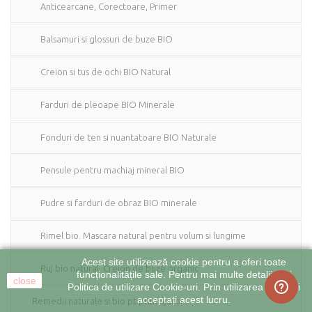
Anticearcane, Corectoare, Primer
Balsamuri si glossuri de buze BIO
Creion si tus de ochi BIO Natural
Farduri de pleoape BIO Minerale
Fonduri de ten si nuantatoare BIO Naturale
Pensule pentru machiaj mineral BIO
Pudre si farduri de obraz BIO minerale
Rimel bio. Mascara natural pentru volum si lungime
Acest site utilizează cookie pentru a oferi toate
Ruj bio natural. Creion de buze organic
funcționalitățile sale. Pentru mai multe detalii citiți
close
Politica de utilizare Cookie-uri. Prin utilizarea site-ului
acceptați acest lucru.
Remedii naturale si bio pt prim ajutor