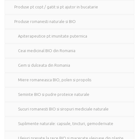
Produse pt copt / gatit si pt ajutor in bucatarie
Produse romanesti naturale si BIO
Apiterapeutice pt imunitate puternica
Ceai medicinal BIO din Romania
Gem si dulceata din Romania
Miere romaneasca BIO, polen si propolis
Seminte BIO si pudre proteice naturale
Sucuri romanesti BIO si siropuri mediciale naturale
Suplimente naturale: capsule, tincturi, gemoderivate
Uleiuri presate la rece BIO si macerate uleioase din plante